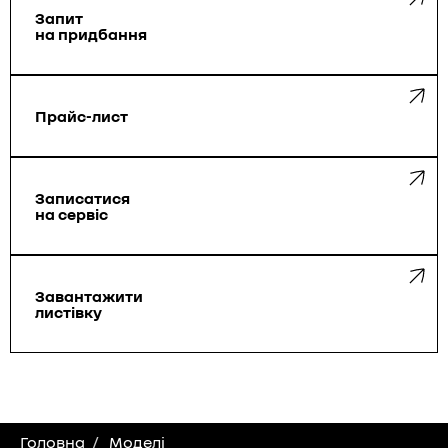
Запит
на придбання
Прайс-лист
Запиcатися
на сервіс
Завантажити
листівку
Головна
Моделі